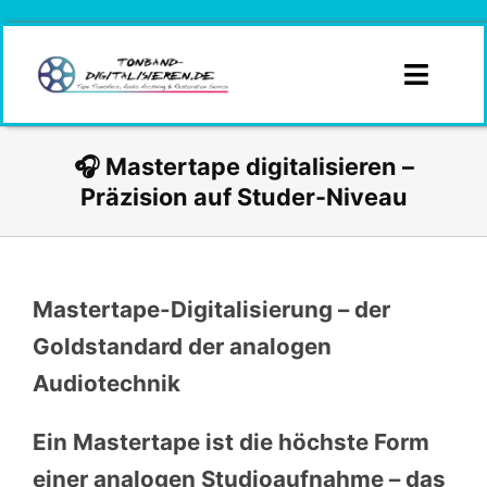
Zum
Inhalt
springen
Toggle
Naviga
Infos
🎧 Mastertape digitalisieren –
Präzision auf Studer-Niveau
Branchen
Formate
Mastertape-Digitalisierung – der
Angebotsanfrage
Goldstandard der analogen
Audiotechnik
Kontakt
Ein Mastertape ist die höchste Form
Angebot
einer analogen Studioaufnahme – das