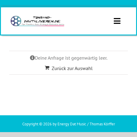
Zum
Inhalt
springen
Toggle
Naviga
Infos
Deine Anfrage ist gegenwärtig leer.
Branchen
Zurück zur Auswahl
Formate
Angebotsanfrage
Kontakt
Copyright ©
2026 by Energy Dat Music / Thomas Körffer
Angebot