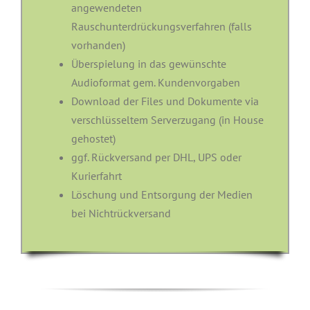
angewendeten
Rauschunterdrückungsverfahren (falls
vorhanden)
Überspielung in das gewünschte
Audioformat gem. Kundenvorgaben
Download der Files und Dokumente via
verschlüsseltem Serverzugang (in House
gehostet)
ggf. Rückversand per DHL, UPS oder
Kurierfahrt
Löschung und Entsorgung der Medien
bei Nichtrückversand