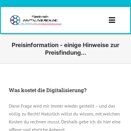
Zum
Inhalt
springen
Toggle
Naviga
Infos
Preisinformation - einige Hinweise zur
Preisfindung...
Branchen
Formate
Was kostet die Digitalisierung?
Angebotsanfrage
Diese Frage wird mir immer wieder gestellt – und das
Kontakt
völlig zu Recht! Natürlich willst du wissen, mit welchen
Kosten du rechnen musst. Deshalb gebe ich dir hier eine
Angebot
offene und ehrliche Antwort.