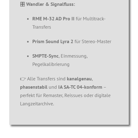
🎛️
Wandler & Signalfluss:
RME M-32 AD Pro II
für Multitrack-
Transfers
Prism Sound Lyra 2
für Stereo-Master
SMPTE-Sync
, Einmessung,
Pegelkalibrierung
👉 Alle Transfers sind
kanalgenau
,
phasenstabil
und
IA SA-TC 04-konform
–
perfekt für Remaster, Reissues oder digitale
Langzeitarchive.