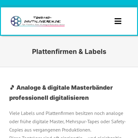
Zum
Inhalt
springen
Toggle
Naviga
Infos
Plattenfirmen & Labels
Branchen
Formate
🎵
Analoge & digitale Masterbänder
Angebotsanfrage
professionell digitalisieren
Kontakt
Viele Labels und Plattenfirmen besitzen noch analoge
oder frühe digitale Master, Mehrspur-Tapes oder Safety-
Copies aus vergangenen Produktionen.
Angebot