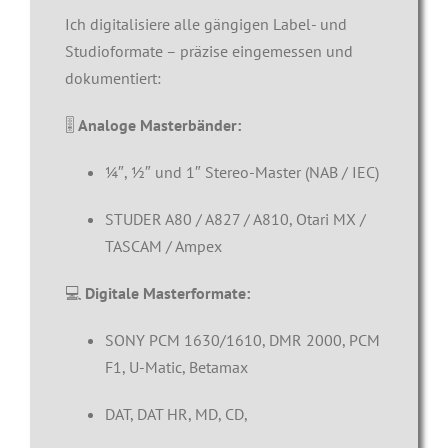
Ich digitalisiere alle gängigen Label- und
Studioformate – präzise eingemessen und
dokumentiert:
🎚️
Analoge Masterbänder:
¼″, ½″ und 1″ Stereo-Master (NAB / IEC)
STUDER A80 / A827 / A810, Otari MX /
TASCAM / Ampex
💻
Digitale Masterformate:
SONY PCM 1630/1610, DMR 2000, PCM
F1, U-Matic, Betamax
DAT, DAT HR, MD, CD,