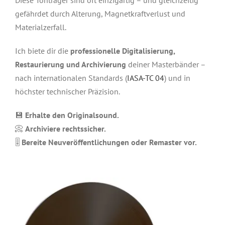
Diese Tonträger sind oft einzigartig – und gleichzeitig
gefährdet durch Alterung, Magnetkraftverlust und
Materialzerfall.
Ich biete dir die
professionelle Digitalisierung,
Restaurierung und Archivierung
deiner Masterbänder –
nach internationalen Standards (
IASA-TC 04
) und in
höchster technischer Präzision.
💾
Erhalte den Originalsound.
📀
Archiviere rechtssicher.
🎚️
Bereite Neuveröffentlichungen oder Remaster vor.