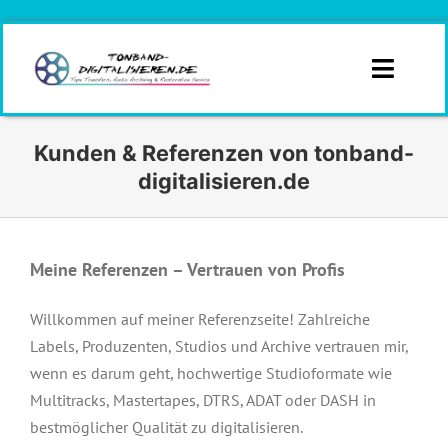
Zum
Inhalt
springen
Toggle
Naviga
Infos
Kunden & Referenzen von tonband-
digitalisieren.de
Branchen
Formate
Meine Referenzen – Vertrauen von Profis
Angebotsanfrage
Willkommen auf meiner Referenzseite! Zahlreiche
Labels, Produzenten, Studios und Archive vertrauen mir,
Kontakt
wenn es darum geht, hochwertige Studioformate wie
Multitracks, Mastertapes, DTRS, ADAT oder DASH in
Angebot
bestmöglicher Qualität zu digitalisieren.