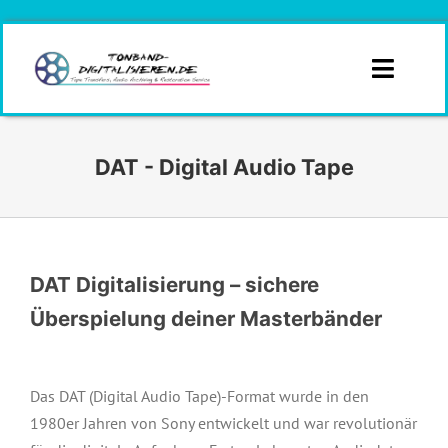
Zum
Inhalt
springen
Toggle
Naviga
Infos
DAT - Digital Audio Tape
Branchen
Formate
DAT Digitalisierung – sichere
Angebotsanfrage
Überspielung deiner Masterbänder
Kontakt
Das DAT (Digital Audio Tape)-Format wurde in den
Angebot
1980er Jahren von Sony entwickelt und war revolutionär