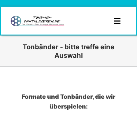
Zum
Inhalt
springen
Toggle
Naviga
Infos
Tonbänder - bitte treffe eine
Auswahl
Branchen
Formate
Angebotsanfrage
Formate und Tonbänder, die wir
überspielen:
Kontakt
Angebot