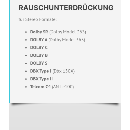
RAUSCHUNTERDRÜCKUNG
für Stereo Formate:
Dolby SR
(Dolby Model 363)
DOLBY A
(Dolby Model 363)
DOLBY C
DOLBY B
DOLBY S
DBX Type I
(Dbx 150X)
DBX Type II
Telcom C4
(ANT e100)