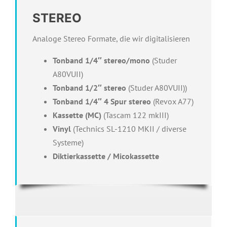
STEREO
Analoge Stereo Formate, die wir digitalisieren
Tonband 1/4″ stereo/mono
(Studer
A80VUII)
Tonband 1/2″ stereo
(Studer A80VUII))
Tonband 1/4″ 4 Spur stereo
(Revox A77)
Kassette (MC)
(Tascam 122 mkIII)
Vinyl
(Technics SL-1210 MKII / diverse
Systeme)
Diktierkassette / Micokassette