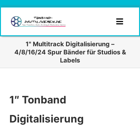
Zum
Inhalt
springen
Toggle
Naviga
1" Multitrack Digitalisierung –
Infos
4/8/16/24 Spur Bänder für Studios &
Labels
Branchen
Formate
1″ Tonband
Angebotsanfrage
Kontakt
Digitalisierung
Angebot