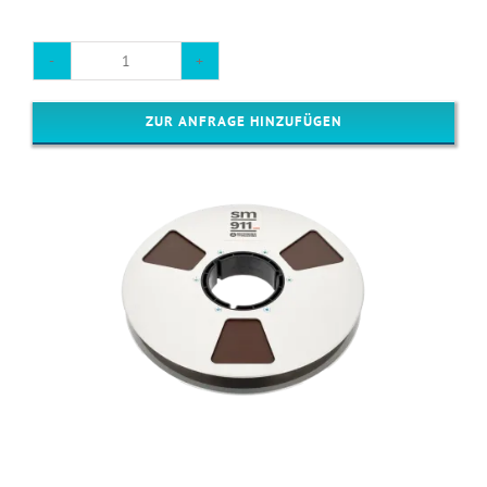
1"
Tonband
ZUR ANFRAGE HINZUFÜGEN
Digitalisierung
Menge