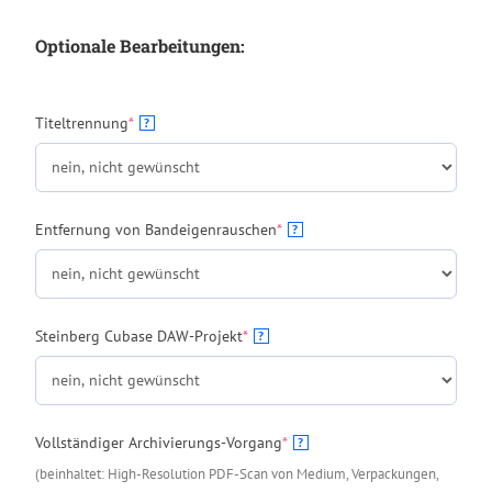
Optionale Bearbeitungen:
(required)
Titeltrennung
*
?
(required)
Entfernung von Bandeigenrauschen
*
?
(required)
Steinberg Cubase DAW-Projekt
*
?
(required)
Vollständiger Archivierungs-Vorgang
*
?
(beinhaltet: High-Resolution PDF-Scan von Medium, Verpackungen,