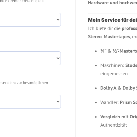
nd extremer Freuchtigkeit
Hardware und hochwer
Mein Service für d
Ich biete dir die
profess
Stereo-Mastertapes
, e
¼“ & ½“-Mastert
Maschinen:
Stude
eingemessen
eser dient zur bestmöglichen
Dolby A & Dolby
Wandler:
Prism S
Vergleich mit Ori
Authentizität