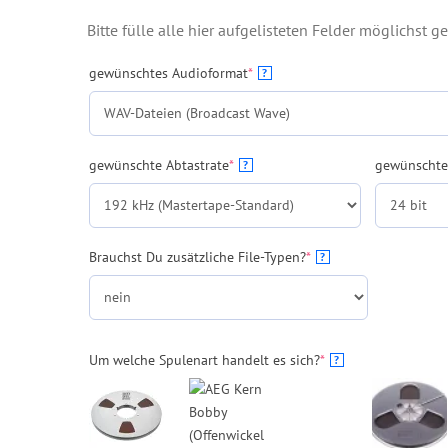
Bitte fülle alle hier aufgelisteten Felder möglichst g
(required)
gewünschtes Audioformat
*
?
(required)
gewünschte Abtastrate
*
gewünschte
?
(required)
Brauchst Du zusätzliche File-Typen?
*
?
(required)
Um welche Spulenart handelt es sich?
*
?