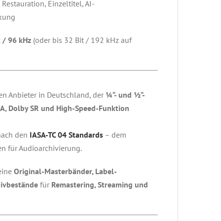
: Restauration, Einzeltitel, AI-
kung
t / 96 kHz
(oder bis 32 Bit / 192 kHz auf
en Anbieter in Deutschland, der
¼“- und ½“-
 A, Dolby SR und High-Speed-Funktion
 nach den
IASA-TC 04 Standards
– dem
en für Audioarchivierung.
eine
Original-Masterbänder, Label-
hivbestände
für
Remastering, Streaming und