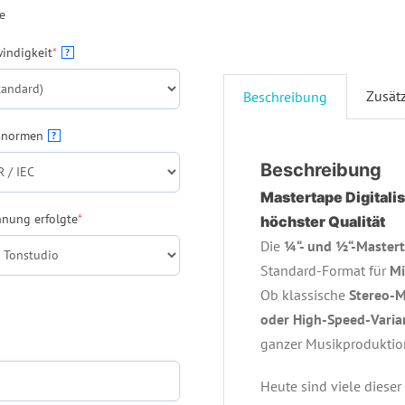
e
(required)
indigkeit
*
?
Zusät
Beschreibung
snormen
?
Beschreibung
Mastertape Digitali
(required)
hnung erfolgte
*
höchster Qualität
Die
¼“- und ½“-Master
Standard-Format für
Mi
Ob klassische
Stereo-M
oder High-Speed-Varia
ganzer Musikproduktio
Heute sind viele diese