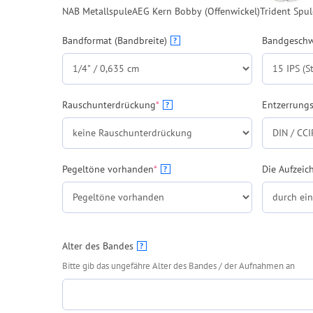
NAB Metallspule
AEG Kern Bobby (Offenwickel)
Trident Spul
Bandformat (Bandbreite)
Bandgeschw
?
(required)
Rauschunterdrückung
*
Entzerrung
?
(required)
Pegeltöne vorhanden
*
Die Aufzeic
?
Alter des Bandes
?
Bitte gib das ungefähre Alter des Bandes / der Aufnahmen an