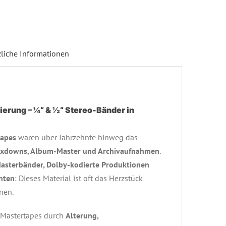
zliche Informationen
sierung – ¼“ & ½“ Stereo-Bänder in
tapes
waren über Jahrzehnte hinweg das
xdowns, Album-Master und Archivaufnahmen
.
asterbänder, Dolby-kodierte Produktionen
nten
: Dieses Material ist oft das Herzstück
nen.
r Mastertapes durch
Alterung,