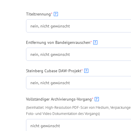
(required)
Titeltrennung
*
?
(required)
Entfernung von Bandeigenrauschen
*
?
(required)
Steinberg Cubase DAW-Projekt
*
?
(required)
Vollständiger Archivierungs-Vorgang
*
?
(beinhaltet: High-Resolution PDF-Scan von Medium, Verpackungen,
Foto- und Video Dokumentation des Vorgangs)