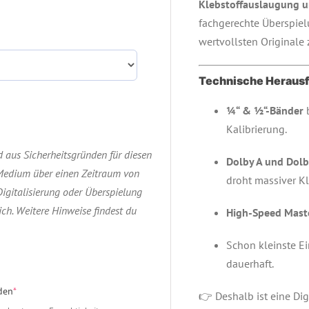
Klebstoffauslaugung 
fachgerechte Überspielu
wertvollsten Originale 
Technische Herausf
¼“ & ½“-Bänder
b
Kalibrierung.
rd aus Sicherheitsgründen für diesen
Dolby A und Dolb
 Medium über einen Zeitraum von
droht massiver Kl
gitalisierung oder Überspielung
ich. Weitere Hinweise findest du
High-Speed Mast
Schon kleinste E
dauerhaft.
(required)
den
*
👉 Deshalb ist eine Dig