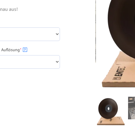
enau aus!
(required)
 Auflösung
*
?