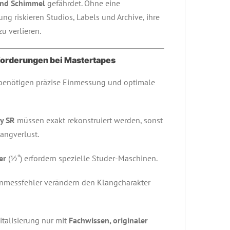
und Schimmel
gefährdet. Ohne eine
ng riskieren Studios, Labels und Archive, ihre
zu verlieren.
orderungen bei Mastertapes
enötigen präzise Einmessung und optimale
y SR
müssen exakt rekonstruiert werden, sonst
angverlust.
er
(½“) erfordern spezielle Studer-Maschinen.
inmessfehler verändern den Klangcharakter
italisierung nur mit
Fachwissen, originaler