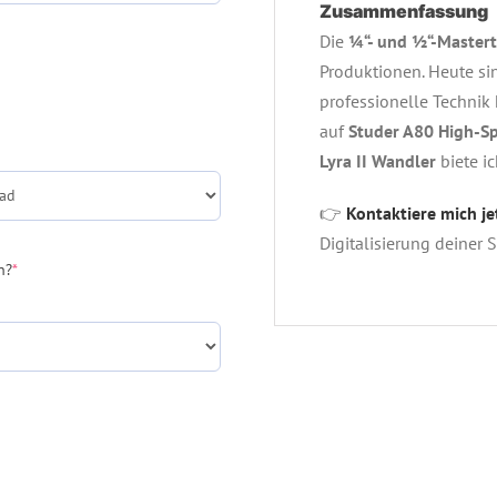
Zusammenfassung
Die
¼“- und ½“-Master
Produktionen. Heute si
professionelle Technik
auf
Studer A80 High-S
Lyra II Wandler
biete ic
👉
Kontaktiere mich je
Digitalisierung deiner 
(required)
n?
*