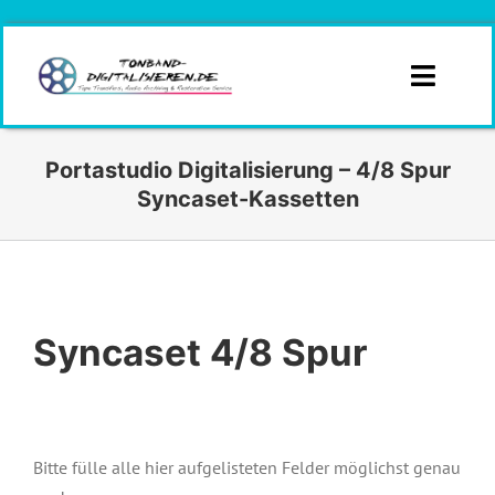
Zum
Inhalt
springen
Toggle
Naviga
Infos
Portastudio Digitalisierung – 4/8 Spur
Syncaset-Kassetten
Branchen
Formate
Syncaset 4/8 Spur
Angebotsanfrage
Kontakt
Angebot
Bitte fülle alle hier aufgelisteten Felder möglichst genau