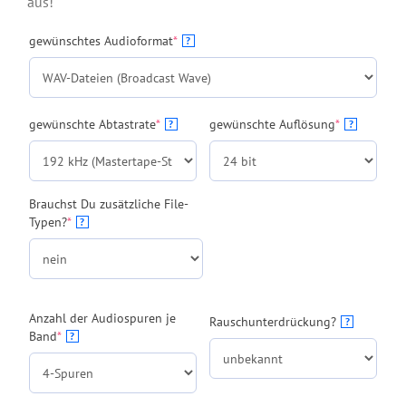
aus!
(required)
gewünschtes Audioformat
*
?
(required)
(required)
gewünschte Abtastrate
*
gewünschte Auflösung
*
?
?
Brauchst Du zusätzliche File-
(required)
Typen?
*
?
Anzahl der Audiospuren je
Rauschunterdrückung?
?
(required)
Band
*
?