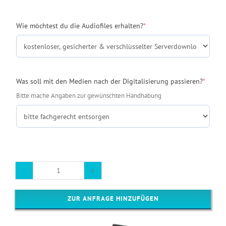
(required)
Wie möchtest du die Audiofiles erhalten?
*
(requir
Was soll mit den Medien nach der Digitalisierung passieren?
*
Bitte mache Angaben zur gewünschten Handhabung
Syncaset
4/8
ZUR ANFRAGE HINZUFÜGEN
Spur
Menge