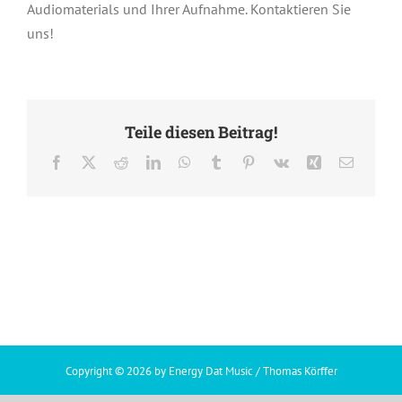
Audiomaterials und Ihrer Aufnahme. Kontaktieren Sie
uns!
Teile diesen Beitrag!
Facebook
X
Reddit
LinkedIn
WhatsApp
Tumblr
Pinterest
Vk
Xing
E-
Mail
Copyright ©
2026 by Energy Dat Music / Thomas Körffer