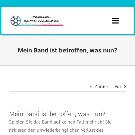
Zum
Inhalt
springen
Toggle
Naviga
Infos
Mein Band ist betroffen, was nun?
Branchen
Formate
Zurück
Vor
Angebotsanfrage
Kontakt
Mein Band ist betroffen, was nun?
Spielen Sie das Band auf keinen Fall mehr ab! Sie
Angebot
riskieren den unwiederbringlichen Verlust des